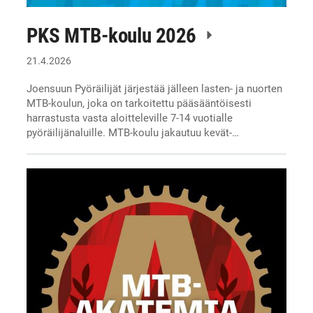
PKS MTB-koulu 2026
21.4.2026
Joensuun Pyöräilijät järjestää jälleen lasten- ja nuorten
MTB-koulun, joka on tarkoitettu pääsääntöisesti
harrastusta vasta aloitteleville 7-14 vuotialle
pyöräilijänaluille. MTB-koulu jakautuu kevät-…