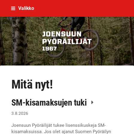
Siirry
Valikko
sivun
sisältöön
Joensuun Pyöräilijät ry
Mitä nyt!
SM-kisamaksujen tuki
3.8.2026
Joensuun Pyöräilijät tukee lisenssikuskeja SM-
kisamaksuissa. Jos olet ajanut Suomen Pyöräilyn