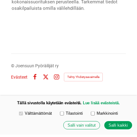
kokonaissuorituksen perusteella. Tarkemmat tiedot
osakilpailuista omilla välilehdillään.
©
Joensuun Pyöräilijät ry
Evästeet
Tehty Yhdistysavaimella
Facebook
X
Instagram
Tällä sivustolla käytetään evästeitä.
Lue lisää evästeistä.
Valitse käytettävät evästeet
Välttämättömät
Tilastointi
Markkinointi
Salli vain valitut
Salli kaikki