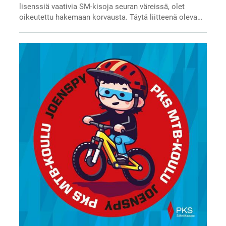
lisenssiä vaativia SM-kisoja seuran väreissä, olet
oikeutettu hakemaan korvausta. Täytä liitteenä oleva…