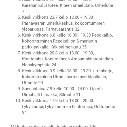
Karelianpolut Kitee, Kiteen urheilutalo, Urheilutie
7
Keskiviikkona 23.7 kello 18.00 - 19.30
Pärnävaaran urheilukeskus, kokoontuminen
yläparkissa, Pärnävaarantie 32
Keskiviikkona 6.8 kello 18.00 - 19.30 Repokallio,
kokoontuminen Repokallion S-marketin
parkkipaikalla, Käkisalmenkatu 35.
Keskiviikkona 20.8 kello 18.00 - 19.30,
Kontiolahti, Kontiolahden Ampumahiihtostadion,
Napakympintie 24
Keskiviikkona 3.9 kello 18.00 - 19.30, Utranharju,
kokoontuminen Utran saarten parkkipaikalla,
Utrantie 90
Sunnuntaina 7.9 kello 10.00 - 14.00. Liperin
Uimahalli Liprakka, Silmutie 11.
Keskiviikkona 17.9 kello 18.00 - 20.00.
Lykynlampi, Lykynlammen hiihtomaja, Onttolantie
94.
MTB-akatemiaan osallistuminen maksaa 60€,