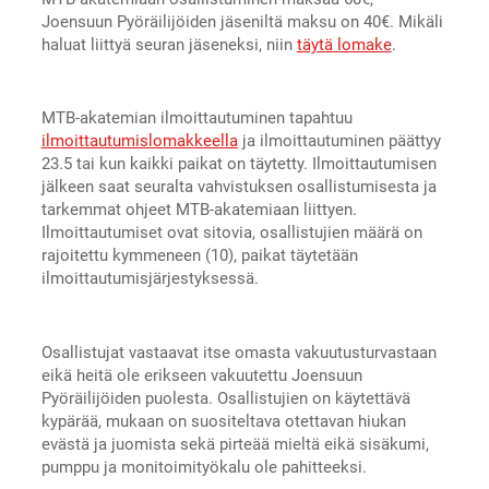
Joensuun Pyöräilijöiden jäseniltä maksu on 40€. Mikäli
haluat liittyä seuran jäseneksi, niin
täytä lomake
.
MTB-akatemian ilmoittautuminen tapahtuu
ilmoittautumislomakkeella
ja ilmoittautuminen päättyy
23.5 tai kun kaikki paikat on täytetty. Ilmoittautumisen
jälkeen saat seuralta vahvistuksen osallistumisesta ja
tarkemmat ohjeet MTB-akatemiaan liittyen.
Ilmoittautumiset ovat sitovia, osallistujien määrä on
rajoitettu kymmeneen (10), paikat täytetään
ilmoittautumisjärjestyksessä.
Osallistujat vastaavat itse omasta vakuutusturvastaan
eikä heitä ole erikseen vakuutettu Joensuun
Pyöräilijöiden puolesta. Osallistujien on käytettävä
kypärää, mukaan on suositeltava otettavan hiukan
evästä ja juomista sekä pirteää mieltä eikä sisäkumi,
pumppu ja monitoimityökalu ole pahitteeksi.