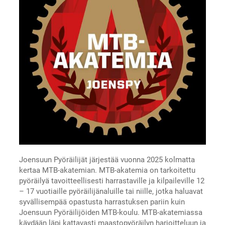
Joensuun Pyöräilijät järjestää vuonna 2025 kolmatta
kertaa MTB-akatemian. MTB-akatemia on tarkoitettu
pyöräilyä tavoitteellisesti harrastaville ja kilpaileville 12
– 17 vuotiaille pyöräilijänaluille tai niille, jotka haluavat
syvällisempää opastusta harrastuksen pariin kuin
Joensuun Pyöräilijöiden MTB-koulu. MTB-akatemiassa
käydään läpi kattavasti maastopyöräilyn harjoitteluun ja