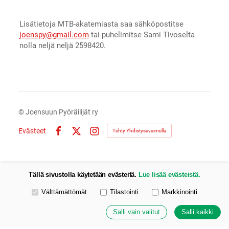
Lisätietoja MTB-akatemiasta saa sähköpostitse
joenspy@gmail.com
tai puhelimitse Sami Tivoselta
nolla neljä neljä 2598420.
©
Joensuun Pyöräilijät ry
Evästeet
Tehty Yhdistysavaimella
Facebook
X
Instagram
Tällä sivustolla käytetään evästeitä.
Lue lisää evästeistä.
Valitse käytettävät evästeet
Välttämättömät
Tilastointi
Markkinointi
Salli vain valitut
Salli kaikki