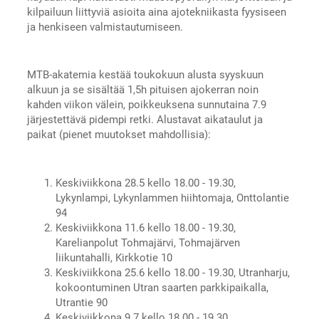
kilpailuun liittyviä asioita aina ajotekniikasta fyysiseen
ja henkiseen valmistautumiseen.
MTB-akatemia kestää toukokuun alusta syyskuun
alkuun ja se sisältää 1,5h pituisen ajokerran noin
kahden viikon välein, poikkeuksena sunnutaina 7.9
järjestettävä pidempi retki. Alustavat aikataulut ja
paikat (pienet muutokset mahdollisia):
Keskiviikkona 28.5 kello 18.00 - 19.30,
Lykynlampi, Lykynlammen hiihtomaja, Onttolantie
94
Keskiviikkona 11.6 kello 18.00 - 19.30,
Karelianpolut Tohmajärvi, Tohmajärven
liikuntahalli, Kirkkotie 10
Keskiviikkona 25.6 kello 18.00 - 19.30, Utranharju,
kokoontuminen Utran saarten parkkipaikalla,
Utrantie 90
Keskiviikkona 9.7 kello 18.00 - 19.30,