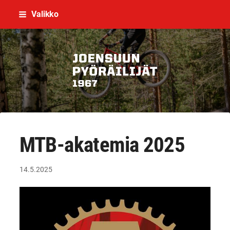
Siirry
Valikko
sivun
sisältöön
Joensuun Pyöräilijät ry
MTB-akatemia 2025
14.5.2025