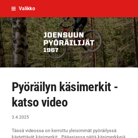
Siirry
Valikko
sivun
sisältöön
Joensuun Pyöräilijät ry
Pyöräilyn käsimerkit -
katso video
3.4.2025
Tässä videossa on kerrottu yleisimmät pyöräilyssä
käytettävät käsimerkit. Pääasiassa näitä käsimerkkejä