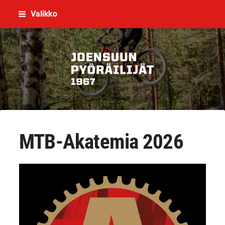
Siirry
Valikko
sivun
sisältöön
Joensuun Pyöräilijät ry
MTB-Akatemia 2026