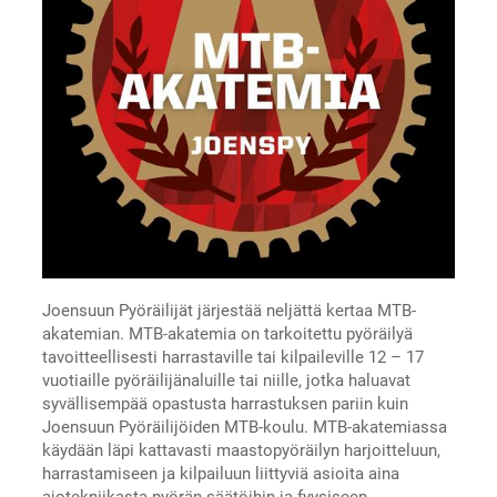
Joensuun Pyöräilijät järjestää neljättä kertaa MTB-
akatemian. MTB-akatemia on tarkoitettu pyöräilyä
tavoitteellisesti harrastaville tai kilpaileville 12 – 17
vuotiaille pyöräilijänaluille tai niille, jotka haluavat
syvällisempää opastusta harrastuksen pariin kuin
Joensuun Pyöräilijöiden MTB-koulu. MTB-akatemiassa
käydään läpi kattavasti maastopyöräilyn harjoitteluun,
harrastamiseen ja kilpailuun liittyviä asioita aina
ajotekniikasta pyörän säätöihin ja fyysiseen