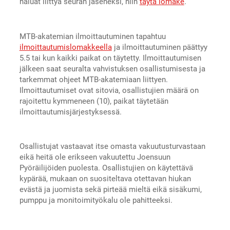
haluat liittyä seuran jäseneksi, niin
täytä lomake
.
MTB-akatemian ilmoittautuminen tapahtuu
ilmoittautumislomakkeella
ja ilmoittautuminen päättyy
5.5 tai kun kaikki paikat on täytetty. Ilmoittautumisen
jälkeen saat seuralta vahvistuksen osallistumisesta ja
tarkemmat ohjeet MTB-akatemiaan liittyen.
Ilmoittautumiset ovat sitovia, osallistujien määrä on
rajoitettu kymmeneen (10), paikat täytetään
ilmoittautumisjärjestyksessä.
Osallistujat vastaavat itse omasta vakuutusturvastaan
eikä heitä ole erikseen vakuutettu Joensuun
Pyöräilijöiden puolesta. Osallistujien on käytettävä
kypärää, mukaan on suositeltava otettavan hiukan
evästä ja juomista sekä pirteää mieltä eikä sisäkumi,
pumppu ja monitoimityökalu ole pahitteeksi.