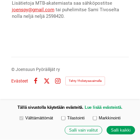
Lisätietoja MTB-akatemiasta saa sähköpostitse
joenspy@gmail.com
tai puhelimitse Sami Tivoselta
nolla neljä neljä 2598420.
©
Joensuun Pyöräilijät ry
Evästeet
Tehty Yhdistysavaimella
Facebook
X
Instagram
Tällä sivustolla käytetään evästeitä.
Lue lisää evästeistä.
Valitse käytettävät evästeet
Välttämättömät
Tilastointi
Markkinointi
Salli vain valitut
Salli kaikki