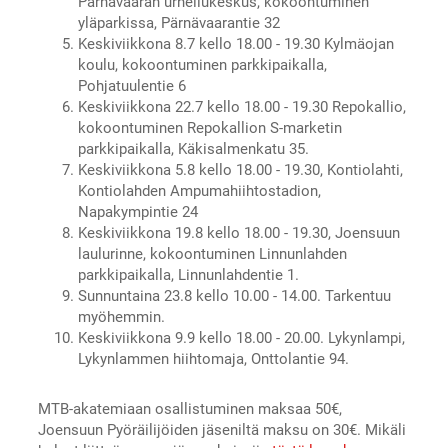
Pärnävaaran urheilukeskus, kokoontuminen
yläparkissa, Pärnävaarantie 32
Keskiviikkona 8.7 kello 18.00 - 19.30 Kylmäojan
koulu, kokoontuminen parkkipaikalla,
Pohjatuulentie 6
Keskiviikkona 22.7 kello 18.00 - 19.30 Repokallio,
kokoontuminen Repokallion S-marketin
parkkipaikalla, Käkisalmenkatu 35.
Keskiviikkona 5.8 kello 18.00 - 19.30, Kontiolahti,
Kontiolahden Ampumahiihtostadion,
Napakympintie 24
Keskiviikkona 19.8 kello 18.00 - 19.30, Joensuun
laulurinne, kokoontuminen Linnunlahden
parkkipaikalla, Linnunlahdentie 1.
Sunnuntaina 23.8 kello 10.00 - 14.00. Tarkentuu
myöhemmin.
Keskiviikkona 9.9 kello 18.00 - 20.00. Lykynlampi,
Lykynlammen hiihtomaja, Onttolantie 94.
MTB-akatemiaan osallistuminen maksaa 50€,
Joensuun Pyöräilijöiden jäseniltä maksu on 30€. Mikäli