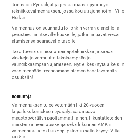
Joensuun Pyöräilijät järjestää maastopyöräilyn
tekniikkavalmennuksen, jossa kouluttajana toimii Ville
Huikuri!
Valmennus on suunnattu jo jonkin verran ajaneille ja
perusteet hallitseville kuskeille, jotka haluavat viedä
ajamisensa seuraavalle tasolle.
Tavoitteena on hioa omaa ajotekniikkaa ja saada
vinkkejä ja varmuutta teknisempään ja
vauhdikkaampaan ajamiseen. Nyt ei keskitytä alkeisiin
vaan mennään treenaamaan hieman haastavampiin
osuuksiin!
Kouluttaja
Valmennuksen tulee vetämään liki 20-vuoden
kilpailukokemuksen pyöräilyssä omaava
maastopyöräilyn puoliammattilainen, liikuntatieteiden
maisterivaiheen opiskelija sekä liikunnan AMK:n
valmennus- ja testausoppi painotuksella käynyt Ville
Huikuri.