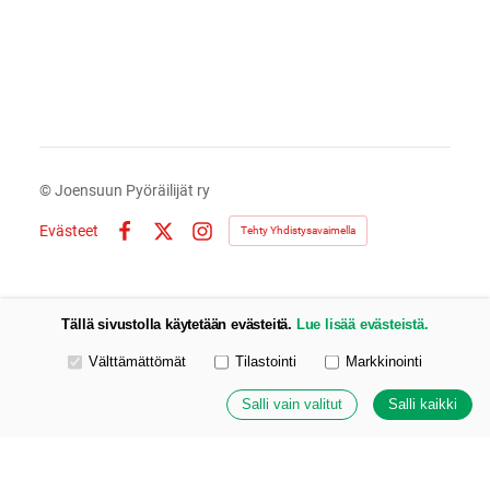
©
Joensuun Pyöräilijät ry
Evästeet
Tehty Yhdistysavaimella
Facebook
X
Instagram
Tällä sivustolla käytetään evästeitä.
Lue lisää evästeistä.
Valitse käytettävät evästeet
Välttämättömät
Tilastointi
Markkinointi
Salli vain valitut
Salli kaikki