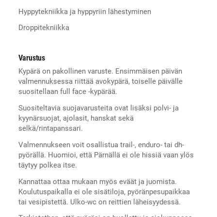
Hyppytekniikka ja hyppyriin lähestyminen
Droppitekniikka
Varustus
Kypärä on pakollinen varuste. Ensimmäisen päivän
valmennuksessa riittää avokypärä, toiselle päivälle
suositellaan full face -kypärää.
Suositeltavia suojavarusteita ovat lisäksi polvi- ja
kyynärsuojat, ajolasit, hanskat sekä
selkä/rintapanssari.
Valmennukseen voit osallistua trail-, enduro- tai dh-
pyörällä. Huomioi, että Pärnällä ei ole hissiä vaan ylös
täytyy polkea itse.
Kannattaa ottaa mukaan myös eväät ja juomista.
Koulutuspaikalla ei ole sisätiloja, pyöränpesupaikkaa
tai vesipistettä. Ulko-wc on reittien läheisyydessä.