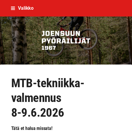
Siirry
Valikko
sivun
sisältöön
Joensuun Pyöräilijät ry
MTB-tekniikka-
valmennus
8-9.6.2026
Tätä et halua missata!