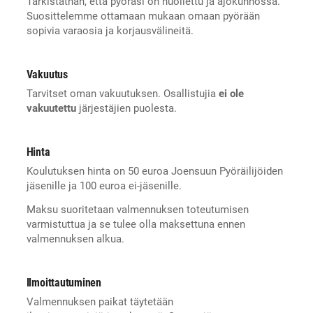
Tarkistathan, että pyöräsi on huollettu ja ajokunnossa.
Suosittelemme ottamaan mukaan omaan pyörään
sopivia varaosia ja korjausvälineitä.
Vakuutus
Tarvitset oman vakuutuksen. Osallistujia
ei ole
vakuutettu
järjestäjien puolesta.
Hinta
Koulutuksen hinta on 50 euroa Joensuun Pyöräilijöiden
jäsenille ja 100 euroa ei-jäsenille.
Maksu suoritetaan valmennuksen toteutumisen
varmistuttua ja se tulee olla maksettuna ennen
valmennuksen alkua.
Ilmoittautuminen
Valmennuksen paikat täytetään