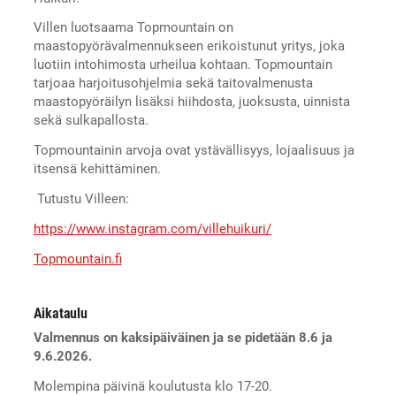
Villen luotsaama Topmountain on
maastopyörävalmennukseen erikoistunut yritys, joka
luotiin intohimosta urheilua kohtaan. Topmountain
tarjoaa harjoitusohjelmia sekä taitovalmenusta
maastopyöräilyn lisäksi hiihdosta, juoksusta, uinnista
sekä sulkapallosta.
Topmountainin arvoja ovat ystävällisyys, lojaalisuus ja
itsensä kehittäminen.
Tutustu Villeen:
https://www.instagram.com/villehuikuri/
Topmountain.fi
Aikataulu
Valmennus on kaksipäiväinen ja se pidetään 8.6 ja
9.6.2026.
Molempina päivinä koulutusta klo 17-20.