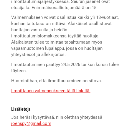
ilmoittautumisjärjestyksessä. Seuran jäsenet ovat
etusijalla. Enimmäisosallistujamäärä on 15.
Valmennukseen voivat osallistua kaikki yli 13-vuotiaat,
kunhan taitotaso on riittävä. Alaikäiset osallistuvat
huoltajan vastuulla ja heidän
ilmoittautumislomakkeensa täyttää huoltaja.
Alaikäisten tulee toimittaa tapahtumaan myös
vapaamuotoinen lupalappu, jossa on huoltajan
yhteystiedot ja allekirjoitus.
Ilmoittautuminen päättyy 24.5.2026 tai kun kurssi tulee
täyteen.
Huomioithan, että ilmoittautuminen on sitova.
Ilmoittaudu valmennukseen tällä linkillä.
Lisätietoja
Jos heräsi kysyttävää, niin olethan yhteydessä
joenspy@gmail.com