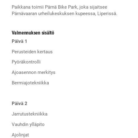
Paikkana toimii Pärnä Bike Park, joka sijaitsee
Pärnävaaran urheilukeskuksen kupeessa, Liperissä.
Valmennuksen sisältö
Päivä 1
Perusteiden kertaus
Pyöräkontrolli
Ajoasennon merkitys
Bermiajotekniikka
Päivä 2
Jarrutustekniikka
Vauhdin ylläpito
Ajolinjat