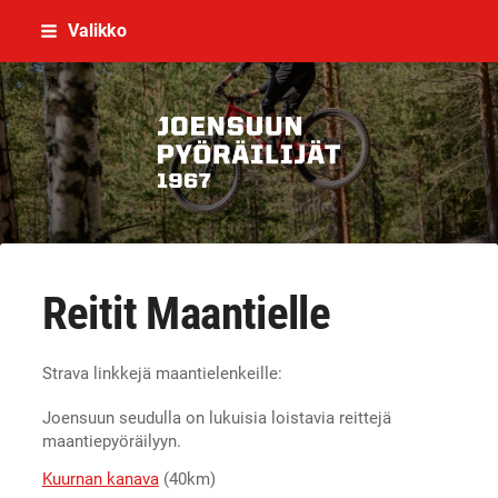
Siirry
Valikko
sivun
sisältöön
Joensuun Pyöräilijät ry
Reitit Maantielle
Strava linkkejä maantielenkeille:
Joensuun seudulla on lukuisia loistavia reittejä
maantiepyöräilyyn.
Kuurnan kanava
(40km)