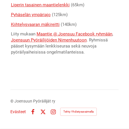
Liperin tasainen maantielenkki
(65km)
Pyhäselän ympäriajo
(125km)
Kiihtelysvaaran mäkireitti
(140km)
Liity mukaan
Maantie @ Joensuu Facebook ryhmään
,
Joensuun Pyöräilijöiden Nimenhuutoon
. Ryhmissä
pääset kysymään lenkkiseuraa sekä neuvoja
pyöräilyaiheisissa ongelmatilanteissa.
©
Joensuun Pyöräilijät ry
Evästeet
Tehty Yhdistysavaimella
Facebook
X
Instagram