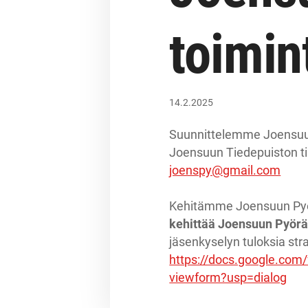
toimin
14.2.2025
Suunnittelemme Joensuun 
Joensuun Tiedepuiston ti
joenspy@gmail.com
Kehitämme Joensuun Pyör
kehittää Joensuun Pyörä
jäsenkyselyn tuloksia str
https://docs.google.c
viewform?usp=dialog