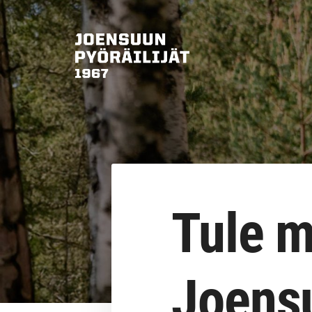
Siirry
sivun
sisältöön
Joensuun Pyöräilijät ry
Tule 
Joensu