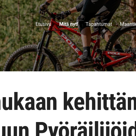
Etusivu
Mitä nyt!
Tapahtumat
Maantie
mukaan kehittä
un Pyöräilijöi