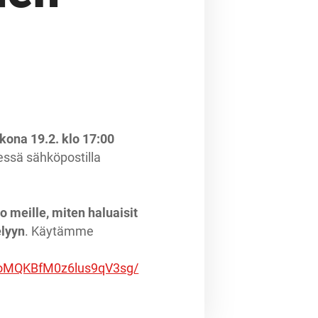
kona 19.2. klo 17:00
essä sähköpostilla
o meille, miten haluaisit
elyyn
. Käytämme
DtoMQKBfM0z6lus9qV3sg/