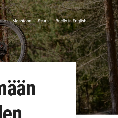
lle
Maastoon
Seura
Briefly in English
mään
den