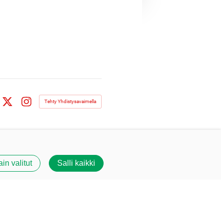
Tehty Yhdistysavaimella
book
X
Instagram
ain valitut
Salli kaikki