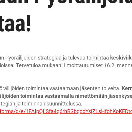
taa!
Pyöräilijöiden strategiaa ja tulevaa toimintaa
keskiviik
loissa. Tervetuloa mukaan! Ilmoittautumiset 16.2. menn
äilijöiden toimintaa vastaamaan jäsenten toiveita.
Kerr
ilijöiden toimintaa vastaamalla nimettömään jäsenkys
ategian ja toiminnan suunnittelussa.
om/forms/d/e/1FAIpQLSfa4q6rhRSbqdoYsjZLsHfohKoKE