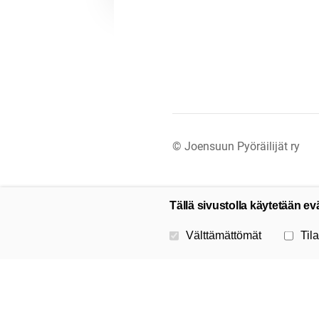
©
Joensuun Pyöräilijät ry
Tällä sivustolla käytetään ev
Valitse käytettävät evästeet
Välttämättömät
Tila