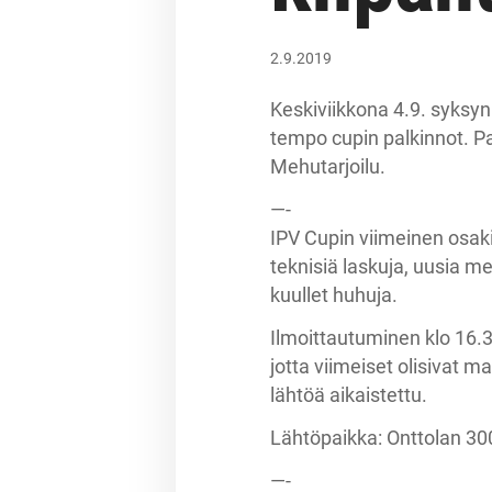
2.9.2019
Keskiviikkona 4.9. syksyn
tempo cupin palkinnot. Pa
Mehutarjoilu.
—-
IPV Cupin viimeinen osaki
teknisiä laskuja, uusia m
kuullet huhuja.
Ilmoittautuminen klo 16.30
jotta viimeiset olisivat m
lähtöä aikaistettu.
Lähtöpaikka: Onttolan 
—-