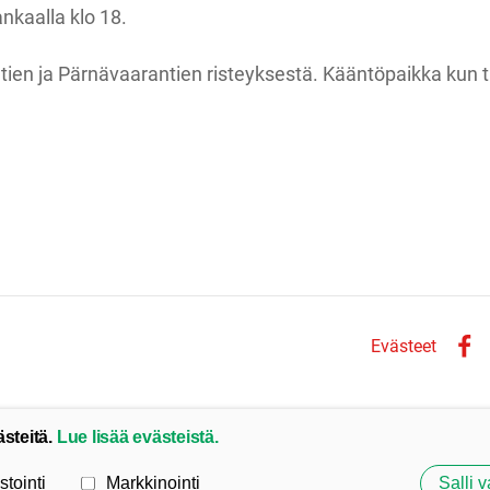
nkaalla klo 18.
ien ja Pärnävaarantien risteyksestä. Kääntöpaikka kun tu
Evästeet
Face
ästeitä.
Lue lisää evästeistä.
stointi
Markkinointi
Salli v