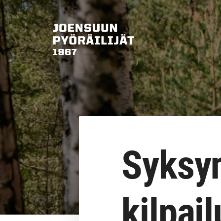
Siirry
sivun
sisältöön
Joensuun Pyöräilijät ry
Syksyn
kilpail