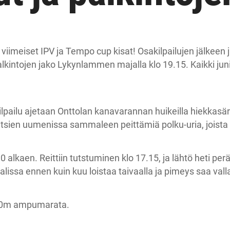
 viimeiset IPV ja Tempo cup kisat! Osakilpailujen jälkeen 
lkintojen jako Lykynlammen majalla klo 19.15. Kaikki juni
lpailu ajetaan Onttolan kanavarannan huikeilla hiekkasärk
etsien uumenissa sammaleen peittämiä polku-uria, joista 
 alkaen. Reittiin tutstuminen klo 17.15, ja lähtö heti per
aalissa ennen kuin kuu loistaa taivaalla ja pimeys saa val
300m ampumarata.