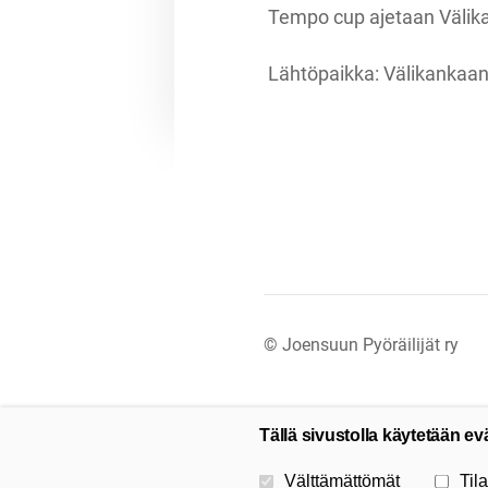
Tempo cup ajetaan Välika
Lähtöpaikka: Välikankaant
©
Joensuun Pyöräilijät ry
Tällä sivustolla käytetään ev
Valitse käytettävät evästeet
Välttämättömät
Tila