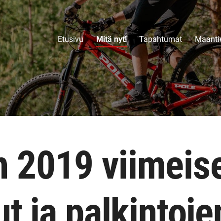
Etusivu
Mitä nyt!
Tapahtumat
Maantie
 2019 viimeis
ut ja palkintoj