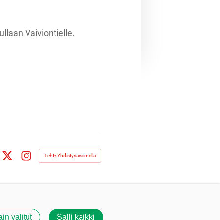
llaan Vaiviontielle.
Tehty Yhdistysavaimella
book
X
Instagram
ain valitut
Salli kaikki