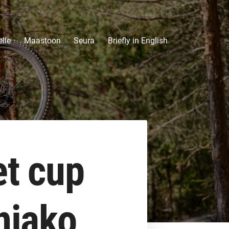
lle
Maastoon
Seura
Briefly in English
et cup
enjako