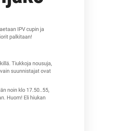
jaetaan IPV cupin ja
orit palkitaan!
illä. Tiukkoja nousuja,
vain suunnistajat ovat
ään noin klo 17.50..55,
lan. Huom! Eli hiukan