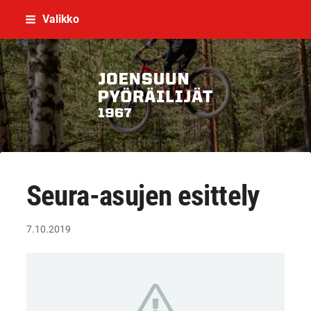
Siirry
Valikko
sivun
sisältöön
Joensuun Pyöräilijät ry
Seura-asujen esittely
7.10.2019