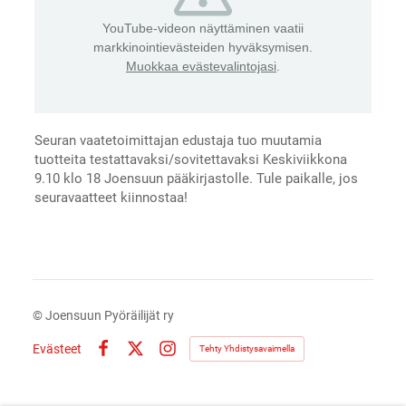
YouTube-videon näyttäminen vaatii
markkinointievästeiden hyväksymisen.
Muokkaa evästevalintojasi
.
Seuran vaatetoimittajan edustaja tuo muutamia
tuotteita testattavaksi/sovitettavaksi Keskiviikkona
9.10 klo 18 Joensuun pääkirjastolle. Tule paikalle, jos
seuravaatteet kiinnostaa!
©
Joensuun Pyöräilijät ry
Evästeet
Tehty Yhdistysavaimella
Facebook
X
Instagram