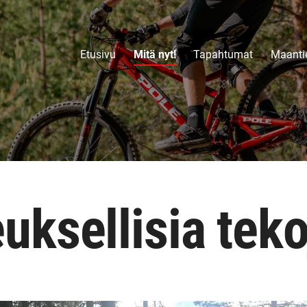
Etusivu
Mitä nyt!
Tapahtumat
Maantie
uksellisia teko