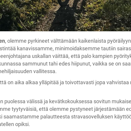
uen
, olemme pyrkineet välttämään kaikenlaista pyöräilyyn 
iestintää kanavissamme, minimoidaksemme tautiin sairas
enjohtajana uskallan väittää, että palo kampien pyörity
unnassa sammunut tahi edes hiipunut, vaikka se on saatta
ehiljaisuuden vallitessa.
ttä on aika alkaa ylläpitää ja toivottavasti jopa vahvistaa n
n puolessa välissä ja kevätkokouksessa sovitun mukais
mme tyytyväisiä, että olemme pystyneet järjestämään edes
oki saamastamme palautteesta stravasovelluksen käyttöö
tellen opiksi.