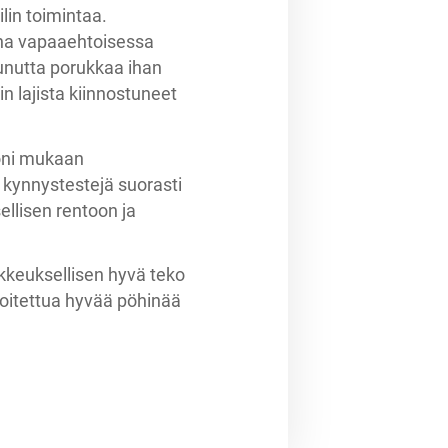
ilin toimintaa.
kana vapaaehtoisessa
stunutta porukkaa ihan
n lajista kiinnostuneet
oni mukaan
e kynnystestejä suorasti
ellisen rentoon ja
ikkeuksellisen hyvä teko
loitettua hyvää pöhinää