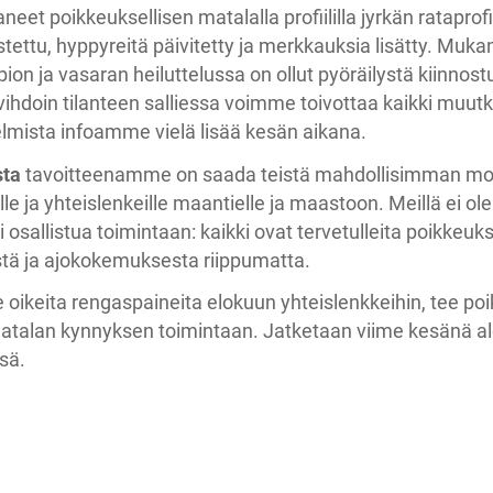
et poikkeuksellisen matalalla profiililla jyrkän rataprofi
tettu, hyppyreitä päivitetty ja merkkauksia lisätty. Mu
apion ja vasaran heiluttelussa on ollut pyöräilystä kiinno
vihdoin tilanteen salliessa voimme toivottaa kaikki muutki
lmista infoamme vielä lisää kesän aikana.
sta
tavoitteenamme on saada teistä mahdollisimman m
e ja yhteislenkeille maantielle ja maastoon. Meillä ei ol
 osallistua toimintaan: kaikki ovat tervetulleita poikkeuks
tä ja ajokokemuksesta riippumatta.
oikeita rengaspaineita elokuun yhteislenkkeihin, tee po
 matalan kynnyksen toimintaan. Jatketaan viime kesänä a
sä.