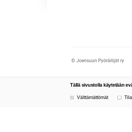
©
Joensuun Pyöräilijät ry
Tällä sivustolla käytetään ev
Valitse käytettävät evästeet
Välttämättömät
Tila