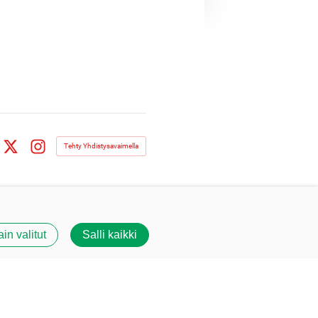
Tehty Yhdistysavaimella
book
X
Instagram
ain valitut
Salli kaikki