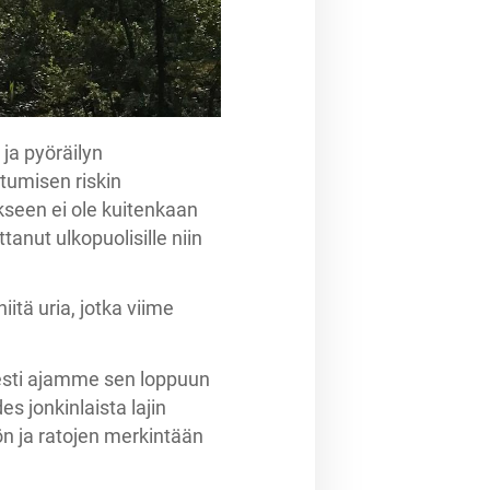
ja pyöräilyn
tumisen riskin
kseen ei ole kuitenkaan
nut ulkopuolisille niin
iitä uria, jotka viime
esti ajamme sen loppuun
 jonkinlaista lajin
n ja ratojen merkintään