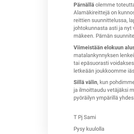
Pärnällä
olemme toteuttane
Alamäkireittejä on kunnos
reittien suunnittelussa, l
johtokunnasta asti ja nyt 
mäkeen. Pärnän suunnite
Viimeistään elokuun alu
matalankynnyksen lenkeill
tai epäsuorasti voidaksesi
letkeään joukkoomme iäs
Sillä välin
, kun pohdimme 
ja ilmoittaudu vetäjäksi
pyöräilyn ympärillä yhdes
T Pj Sami
Pysy kuulolla