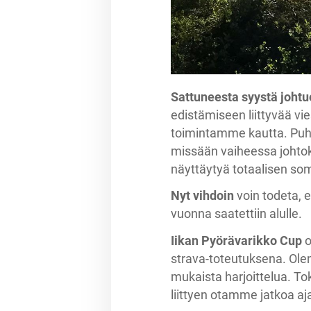
Sattuneesta syystä joht
edistämiseen liittyvää v
toimintamme kautta. Puhe
missään vaiheessa johtok
näyttäytyä totaalisen som
Nyt vihdoin
voin todeta, e
vuonna saatettiin alulle.
Iikan Pyörävarikko Cup
o
strava-toteutuksena. Ole
mukaista harjoittelua. T
liittyen otamme jatkoa aja