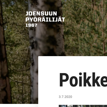
Siirry
sivun
sisältöön
Joensuun Pyöräilijät ry
Poikke
3.7.2020