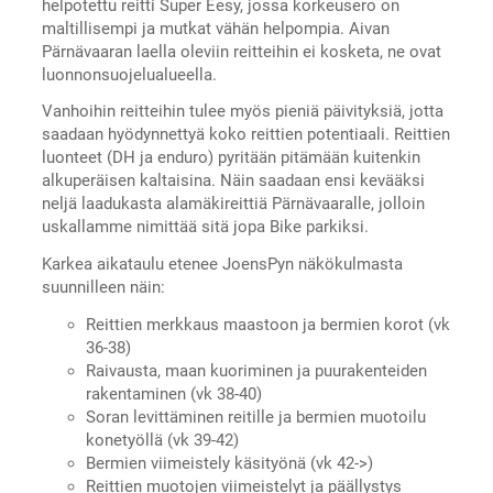
helpotettu reitti Super Eesy, jossa korkeusero on
maltillisempi ja mutkat vähän helpompia. Aivan
Pärnävaaran laella oleviin reitteihin ei kosketa, ne ovat
luonnonsuojelualueella.
Vanhoihin reitteihin tulee myös pieniä päivityksiä, jotta
saadaan hyödynnettyä koko reittien potentiaali. Reittien
luonteet (DH ja enduro) pyritään pitämään kuitenkin
alkuperäisen kaltaisina. Näin saadaan ensi kevääksi
neljä laadukasta alamäkireittiä Pärnävaaralle, jolloin
uskallamme nimittää sitä jopa Bike parkiksi.
Karkea aikataulu etenee JoensPyn näkökulmasta
suunnilleen näin:
Reittien merkkaus maastoon ja bermien korot (vk
36-38)
Raivausta, maan kuoriminen ja puurakenteiden
rakentaminen (vk 38-40)
Soran levittäminen reitille ja bermien muotoilu
konetyöllä (vk 39-42)
Bermien viimeistely käsityönä (vk 42->)
Reittien muotojen viimeistelyt ja päällystys