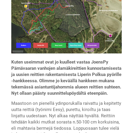
Kuten useimmat ovat jo kuulleet vastaa JoensPy
Pärnävaaran vanhojen alamäkireittien kunnostamisesta
ja uusien reittien rakentamisesta Liperin Polkua pyörille
-hankkeessa. Olimme jo keväällä hankkeen mukana
tekemässä asiantuntijahommia alueen reittien suhteen.
Nyt ollaan päästy suunnittelupöydältä eteenpäin.
Maastoon on pienellä ydinporukalla raivattu ja kepitetty
uutta reittiä (työnimi Eesy), purettu, kiroiltu ja taas
linjattu uudestaan. Nyt alkaa näyttää hyvältä. Reittiin
tehdään kaikki mutkat sorasta n.50-100 cm korkuisina,
eli mahtavia bermejä tiedossa. Loppuosaan tulee vielä