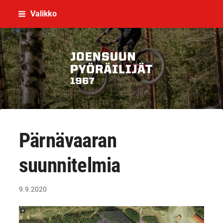
Siirry
Valikko
sivun
sisältöön
Joensuun Pyöräilijät ry
Pärnävaaran
suunnitelmia
9.9.2020