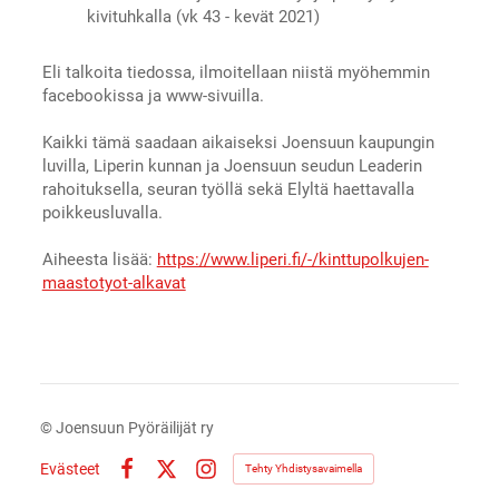
kivituhkalla (vk 43 - kevät 2021)
Eli talkoita tiedossa, ilmoitellaan niistä myöhemmin
facebookissa ja www-sivuilla.
Kaikki tämä saadaan aikaiseksi Joensuun kaupungin
luvilla, Liperin kunnan ja Joensuun seudun Leaderin
rahoituksella, seuran työllä sekä Elyltä haettavalla
poikkeusluvalla.
Aiheesta lisää:
https://www.liperi.fi/-/kinttupolkujen-
maastotyot-alkavat
©
Joensuun Pyöräilijät ry
Evästeet
Tehty Yhdistysavaimella
Facebook
X
Instagram