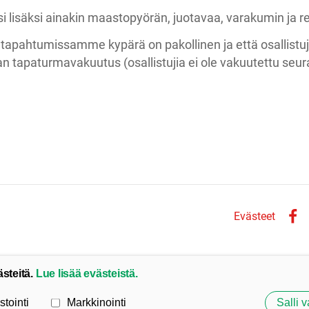
si lisäksi ainakin maastopyörän, juotavaa, varakumin ja rei
 tapahtumissamme kypärä on pakollinen ja että osallistuja
n tapaturmavakuutus (osallistujia ei ole vakuutettu seur
Evästeet
Face
ästeitä.
Lue lisää evästeistä.
stointi
Markkinointi
Salli v