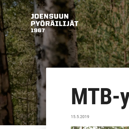
Siirry
sivun
sisältöön
Joensuun Pyöräilijät ry
MTB-y
15.5.2019