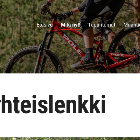
Etusivu
Mitä nyt!
Tapahtumat
Maantie
hteislenkki