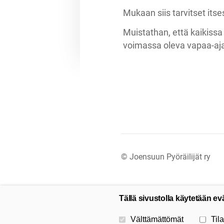
Mukaan siis tarvitset itse
Muistathan, että kaikissa
voimassa oleva vapaa-aja
©
Joensuun Pyöräilijät ry
Tällä sivustolla käytetään ev
Valitse käytettävät evästeet
Välttämättömät
Tila