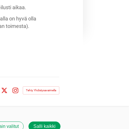
lusti aikaa.
lla on hyvä olla
an toimesta).
Tehty Yhdistysavaimella
book
X
Instagram
ain valitut
Salli kaikki