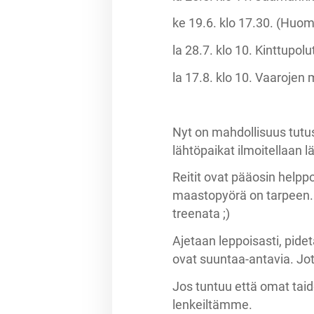
ke 19.6. klo 17.30. (Huo
la 28.7. klo 10. Kinttupol
la 17.8. klo 10. Vaarojen 
Nyt on mahdollisuus tutus
lähtöpaikat ilmoitellaan
Reitit ovat pääosin help
maastopyörä on tarpeen. 
treenata ;)
Ajetaan leppoisasti, pid
ovat suuntaa-antavia. Jo
Jos tuntuu että omat tai
lenkeiltämme.