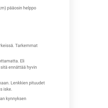
5km) pääosin helppo
merkeissä. Tarkemmat
ttamatta. Eli
sitä ennättää hyvin
kaan. Lenkkien pituudet
us iske.
alan kynnyksen