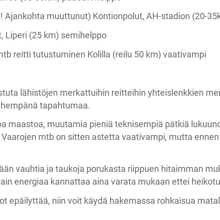
m! Ajankohta muuttunut) Kontionpolut, AH-stadion (20-3
ut, Liperi (25 km) semihelppo
mtb reitti tutustuminen Kolilla (reilu 50 km) vaativampi
tuta lähistöjen merkattuihin reitteihin yhteislenkkien 
 lähempänä tapahtumaa.
poa maastoa, muutamia pieniä teknisempiä pätkiä lukuuno
Vaarojen mtb on sitten astetta vaativampi, mutta ennen 
etään vauhtia ja taukoja porukasta riippuen hitaimman mu
tain energiaa kannattaa aina varata mukaan ettei heikot
dot epäilyttää, niin voit käydä hakemassa rohkaisua mat