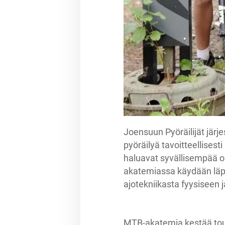
Joensuun Pyöräilijät jär
pyöräilyä tavoitteellisesti h
haluavat syvällisempää o
akatemiassa käydään läpi k
ajotekniikasta fyysiseen
MTB-akatemia kestää touk