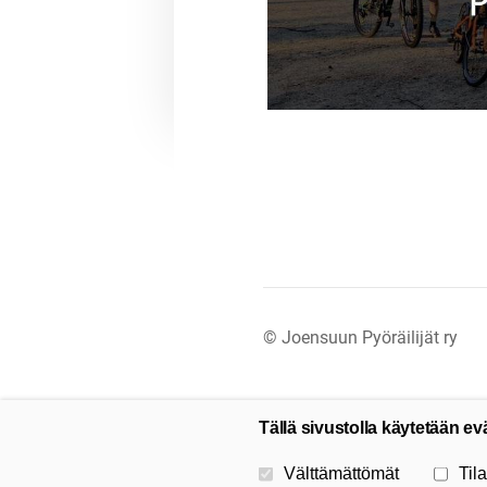
©
Joensuun Pyöräilijät ry
Tällä sivustolla käytetään ev
Valitse käytettävät evästeet
Välttämättömät
Tila