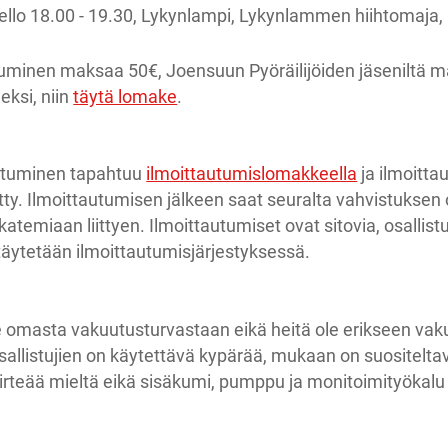
ello 18.00 - 19.30, Lykynlampi, Lykynlammen hiihtomaja, 
minen maksaa 50€, Joensuun Pyöräilijöiden jäseniltä m
eksi, niin
täytä lomake
.
utuminen tapahtuu
ilmoittautumislomakkeella
ja ilmoitta
etty. Ilmoittautumisen jälkeen saat seuralta vahvistuksen 
emiaan liittyen. Ilmoittautumiset ovat sitovia, osallistu
äytetään ilmoittautumisjärjestyksessä.
tse omasta vakuutusturvastaan eikä heitä ole erikseen va
Osallistujien on käytettävä kypärää, mukaan on suositelt
irteää mieltä eikä sisäkumi, pumppu ja monitoimityökalu 