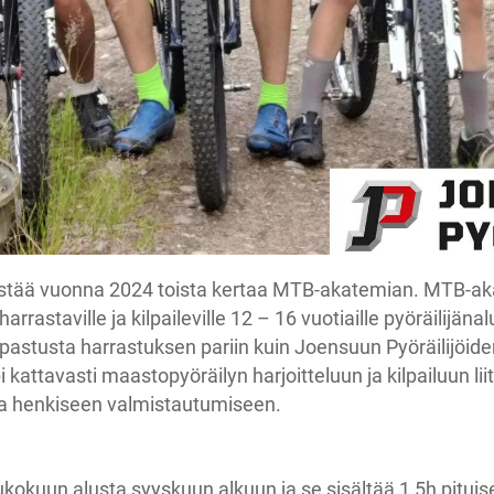
jestää vuonna 2024 toista kertaa MTB-akatemian. MTB-ak
arrastaville ja kilpaileville 12 – 16 vuotiaille pyöräilijänalui
pastusta harrastuksen pariin kuin Joensuun Pyöräilijöi
attavasti maastopyöräilyn harjoitteluun ja kilpailuun liit
 ja henkiseen valmistautumiseen.
okuun alusta syyskuun alkuun ja se sisältää 1,5h pituis