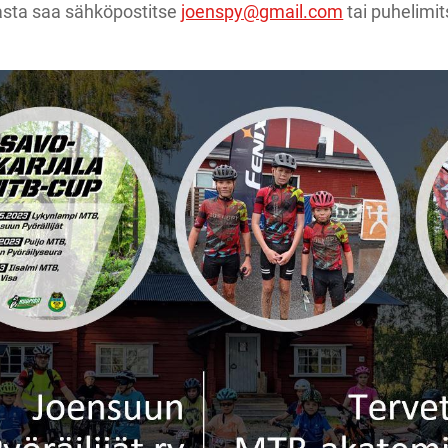
asta saa sähköpostitse
joenspy@gmail.com
tai puhelimit