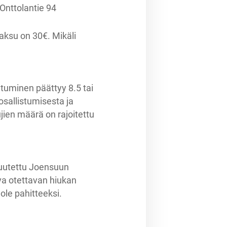
Onttolantie 94
aksu on 30€. Mikäli
utuminen päättyy 8.5 tai
osallistumisesta ja
jien määrä on rajoitettu
kuutettu Joensuun
ava otettavan hiukan
ole pahitteeksi.