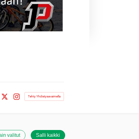
Tehty Yhdistysavaimella
book
X
Instagram
ain valitut
Salli kaikki