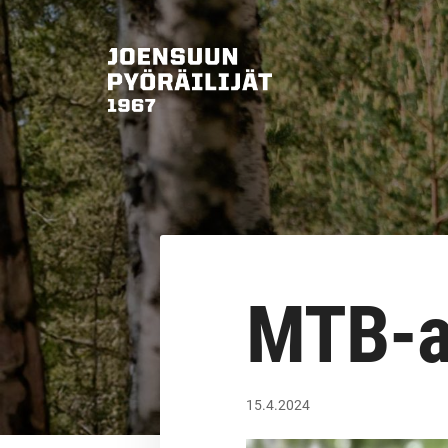
Siirry
sivun
sisältöön
Joensuun Pyöräilijät ry
MTB-a
15.4.2024