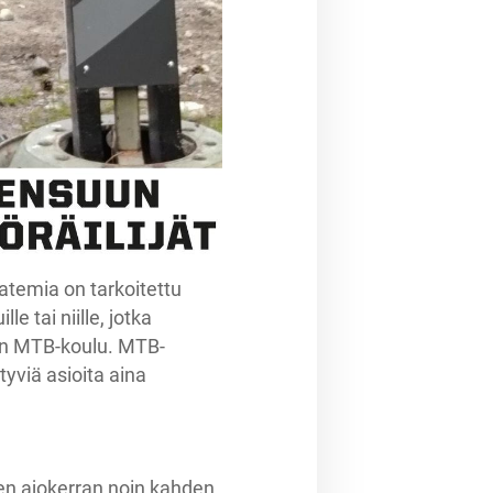
atemia on tarkoitettu
lle tai niille, jotka
den MTB-koulu. MTB-
tyviä asioita aina
en ajokerran noin kahden