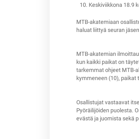
Keskiviikkona 18.9 k
MTB-akatemiaan osallistu
haluat liittyä seuran jäsen
MTB-akatemian ilmoitta
kun kaikki paikat on täyt
tarkemmat ohjeet MTB-akat
kymmeneen (10), paikat t
Osallistujat vastaavat i
Pyöräilijöiden puolesta. 
evästä ja juomista sekä p