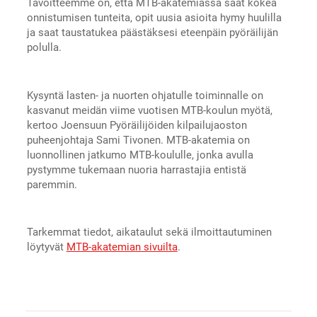
Tavoitteemme on, että MTB-akatemiassa saat kokea
onnistumisen tunteita, opit uusia asioita hymy huulilla
ja saat taustatukea päästäksesi eteenpäin pyöräilijän
polulla.
Kysyntä lasten- ja nuorten ohjatulle toiminnalle on
kasvanut meidän viime vuotisen MTB-koulun myötä,
kertoo Joensuun Pyöräilijöiden kilpailujaoston
puheenjohtaja Sami Tivonen. MTB-akatemia on
luonnollinen jatkumo MTB-koululle, jonka avulla
pystymme tukemaan nuoria harrastajia entistä
paremmin.
Tarkemmat tiedot, aikataulut sekä ilmoittautuminen
löytyvät
MTB-akatemian sivuilta
.