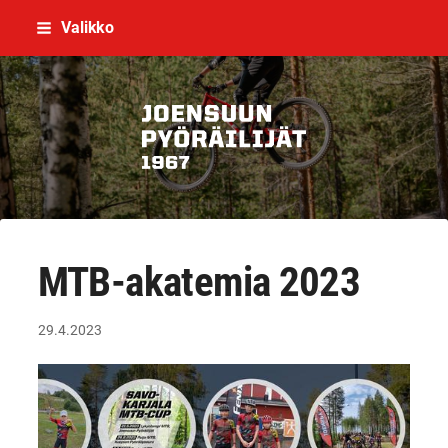
Siirry
Valikko
sivun
sisältöön
Joensuun Pyöräilijät ry
MTB-akatemia 2023
29.4.2023