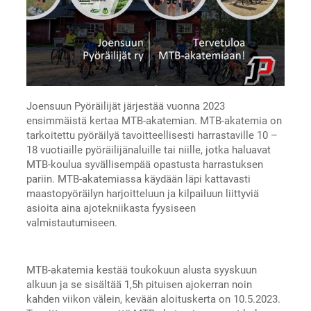
Joensuun Pyöräilijät järjestää vuonna 2023
ensimmäistä kertaa MTB-akatemian. MTB-akatemia on
tarkoitettu pyöräilyä tavoitteellisesti harrastaville 10 –
18 vuotiaille pyöräilijänaluille tai niille, jotka haluavat
MTB-koulua syvällisempää opastusta harrastuksen
pariin. MTB-akatemiassa käydään läpi kattavasti
maastopyöräilyn harjoitteluun ja kilpailuun liittyviä
asioita aina ajotekniikasta fyysiseen
valmistautumiseen.
MTB-akatemia kestää toukokuun alusta syyskuun
alkuun ja se sisältää 1,5h pituisen ajokerran noin
kahden viikon välein, kevään aloituskerta on 10.5.2023.