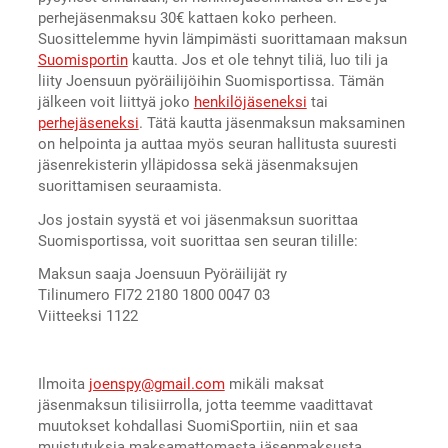
perhejäsenmaksu 30€ kattaen koko perheen.
Suosittelemme hyvin lämpimästi suorittamaan maksun
Suomisportin
kautta. Jos et ole tehnyt tiliä, luo tili ja
liity Joensuun pyöräilijöihin Suomisportissa. Tämän
jälkeen voit liittyä joko
henkilöjäseneksi
tai
perhejäseneksi
. Tätä kautta jäsenmaksun maksaminen
on helpointa ja auttaa myös seuran hallitusta suuresti
jäsenrekisterin ylläpidossa sekä jäsenmaksujen
suorittamisen seuraamista.
Jos jostain syystä et voi jäsenmaksun suorittaa
Suomisportissa, voit suorittaa sen seuran tilille:
Maksun saaja Joensuun Pyöräilijät ry
Tilinumero FI72 2180 1800 0047 03
Viitteeksi 1122
Ilmoita
joenspy@gmail.com
mikäli maksat
jäsenmaksun tilisiirrolla, jotta teemme vaadittavat
muutokset kohdallasi SuomiSportiin, niin et saa
muistutuksia maksamattomasta jäsenmaksusta.