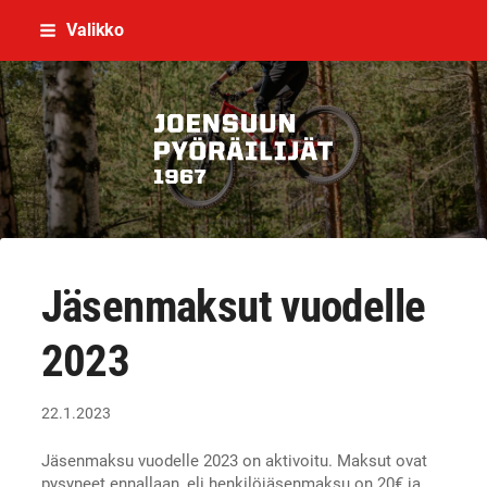
Siirry
Valikko
sivun
sisältöön
Joensuun Pyöräilijät ry
Jäsenmaksut vuodelle
2023
22.1.2023
Jäsenmaksu vuodelle 2023 on aktivoitu. Maksut ovat
pysyneet ennallaan, eli henkilöjäsenmaksu on 20€ ja