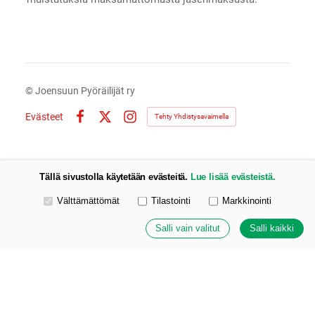
©
Joensuun Pyöräilijät ry
Evästeet
Tehty Yhdistysavaimella
Facebook
X
Instagram
Tällä sivustolla käytetään evästeitä.
Lue lisää evästeistä.
Valitse käytettävät evästeet
Välttämättömät
Tilastointi
Markkinointi
Salli vain valitut
Salli kaikki