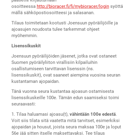
pääsette kirjautumaan
osoitteessa
http://bioracer.fi/fi/mybioracer/login
syöttä
mällä sähköpostiosoitteesi ja salasanan.
Tilaus toimitetaan kootusti Joensuun pyöräilijöille ja
ajoasujen noudosta tulee tarkemmat ohjeet
myöhemmin.
Lisenssikuskit
Joensuun pyöräilijöiden jäsenet, jotka ovat ostaneet
Suomen pyöräilyliiton virallisiin kilpailuihin
osallistumiseen tarvittavan lisenssin (ns.
lisenssikuskit), ovat saaneet aiempina vuosina seuran
kustantaman ajopaidan.
Tänä vuonna seura kustantaa ajoasun ostamisesta
lisenssikuskeille 100e. Tämän edun saamiseksi toimi
seuraavasti:
1. Tilaa haluamasi ajoasu(t),
vähintään 100e edestä
.
Voit siis tilata sitä vaatetta mitä tarvitset, esimerkiksi
ajopaidan ja housut, joista seura maksaa 100e ja loput
56e jää sitten itselle maksettavaksi. Tee tilaus