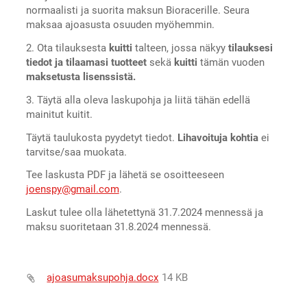
normaalisti ja suorita maksun Bioracerille. Seura
maksaa ajoasusta osuuden myöhemmin.
2. Ota tilauksesta
kuitti
talteen, jossa näkyy
tilauksesi
tiedot ja tilaamasi tuotteet
sekä
kuitti
tämän vuoden
maksetusta lisenssistä.
3. Täytä alla oleva laskupohja ja liitä tähän edellä
mainitut kuitit.
Täytä taulukosta pyydetyt tiedot.
Lihavoituja kohtia
ei
tarvitse/saa muokata.
Tee laskusta PDF ja lähetä se osoitteeseen
joenspy@gmail.com
.
Laskut tulee olla lähetettynä 31.7.2024 mennessä ja
maksu suoritetaan 31.8.2024 mennessä.
ajoasumaksupohja.docx
14 KB