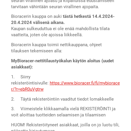
seuran virallinen ajoasu ja kilpailuissa edustamiseen
tarvitaan vähintään seuran virallinen ajopaita.
Bioracerin kauppa on auki
tästä hetkestä 14.4.2024-
20.4.2024 välisenä aikana.
Kaupan sulkeuduttua ei ole enää mahdollista tilata
vaatteita, joten ole ajoissa liikkeellä.
Bioracerin kauppa toimii nettikauppana, ohjeet
tilauksen tekemiseen alla:
MyBioracer-nettitilaustyökalun käytön aloitus (uudet
asiakkaat):
1. Siirry
rekisteröintisivulle:
https://www.bioracer.fi/fi/mybiorace
r/?r=ebR0uVgtrw
2. Täytä rekisteröintiin vaaditut tiedot lomakkeelle
3. Viimeistele klikkaamalla vielä REKISTERÖINTI ja
voit aloittaa tuotteiden selaamisen ja tilaamisen
HUOM! Rekisteröityneet asiakkaat, joilla on jo luotu tili,